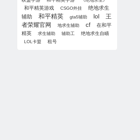
和平精英手游
《绝地求生》
绝地求生
和平精英游戏
CSGO外挂
和平精英
lol
王
辅助
gta5辅助
者荣耀官网
cf
在和平
地求生辅助
精英
绝地求生自瞄
求生辅助
辅助工
租号
LOL卡盟