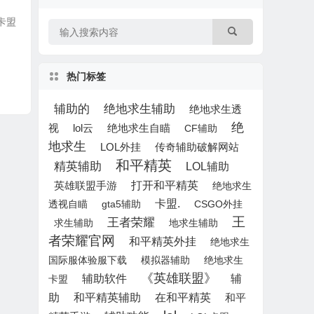
助卡盟
热门标签
辅助的
绝地求生辅助
绝地求生透
绝
lol云
绝地求生自瞄
视
CF辅助
地求生
LOL外挂
传奇辅助破解网站
和平精英
精英辅助
LOL辅助
打开和平精英
英雄联盟手游
绝地求生
卡盟.
透视自瞄
gta5辅助
CSGO外挂
王
王者荣耀
求生辅助
地求生辅助
者荣耀官网
和平精英外挂
绝地求生
国际服体验服下载
模拟器辅助
绝地求生
《英雄联盟》
辅
辅助软件
卡盟
助
和平精英辅助
在和平精英
和平