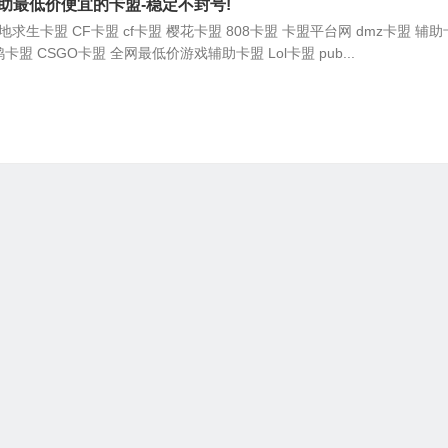
助最低价便宜的卡盟-稳定不封号!
求生卡盟 CF卡盟 cf卡盟 樱花卡盟 808卡盟 卡盟平台网 dmz卡盟 辅
鸡卡盟 CSGO卡盟 全网最低价游戏辅助卡盟 Lol卡盟 pub...