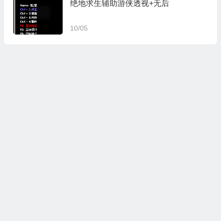
绝地求生辅助游侠透视+无后
10/05