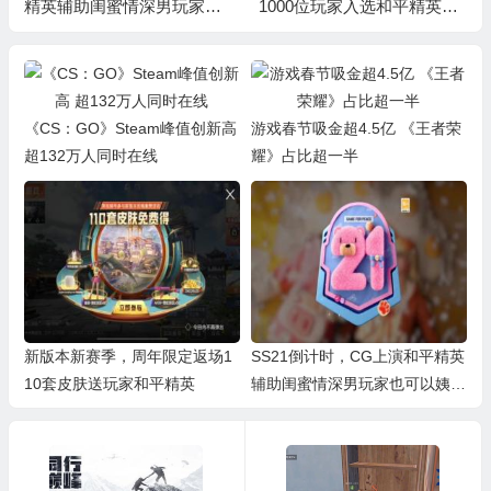
精英辅助闺蜜情深男玩家也
1000位玩家入选和平精英卡
可以姨母笑
盟
《CS：GO》Steam峰值创新高
游戏春节吸金超4.5亿 《王者荣
超132万人同时在线
耀》占比超一半
新版本新赛季，周年限定返场1
SS21倒计时，CG上演和平精英
10套皮肤送玩家和平精英
辅助闺蜜情深男玩家也可以姨母
笑