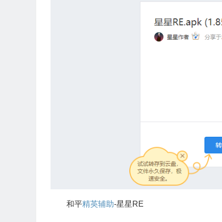
和平
精英辅助
-星星RE