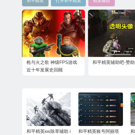
和平精英
打开和平精英
精英辅助
枪与火之歌 神级FPS游戏
和平精英辅助吧-赞
近十年发展史回顾
游安卓破
和平精英ios除草辅助 i
和平精英账号阿丽塔
和