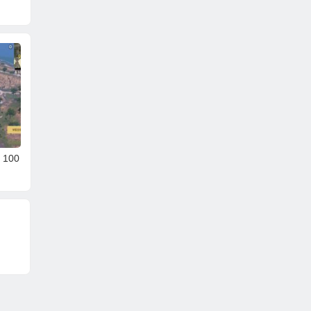
(雷电过检测)
助(内存自瞄+弹道追
外挂(
踪)
100