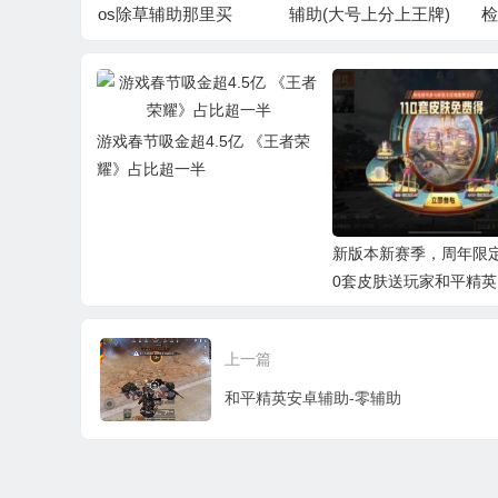
2″防封绘制/
os除草辅助那里买
辅助(大号上分上王牌)
检
分享
游戏春节吸金超4.5亿 《王者荣
耀》占比超一半
新版本新赛季，周年限定
0套皮肤送玩家和平精英
上一篇
和平精英安卓辅助-零辅助