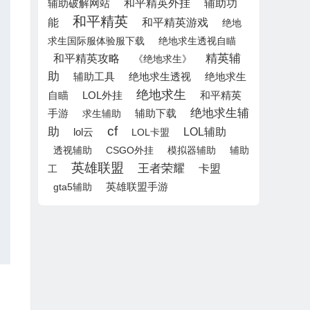
和平精英外挂
辅助功
辅助破解网站
和平精英
能
和平精英游戏
绝地
求生国际服体验服下载
绝地求生透视自瞄
精英辅
和平精英攻略
《绝地求生》
助
绝地求生
辅助工具
绝地求生透视
绝地求生
自瞄
LOL外挂
和平精英
绝地求生辅
辅助下载
手游
求生辅助
cf
助
LOL辅助
lol云
LOL卡盟
透视辅助
CSGO外挂
模拟器辅助
辅助
英雄联盟
王者荣耀
卡盟
工
英雄联盟手游
gta5辅助