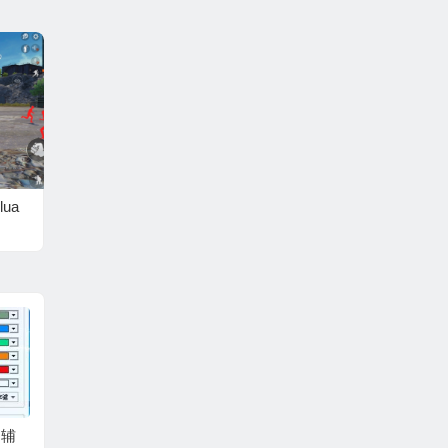
ua
I辅
和平精英爱马仕辅助
和平精英账号毒蛇辅
和平精