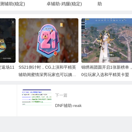
测辅助(稳定)
卓辅助-鸡腿(稳定)
助
返场11
SS21倒计时，CG上演和平精英
锦绣画团圆开启1张新榜单，
辅助闺蜜情深男玩家也可以姨母
0位玩家入选和平精英卡盟
笑
下一篇
DNF辅助-reak