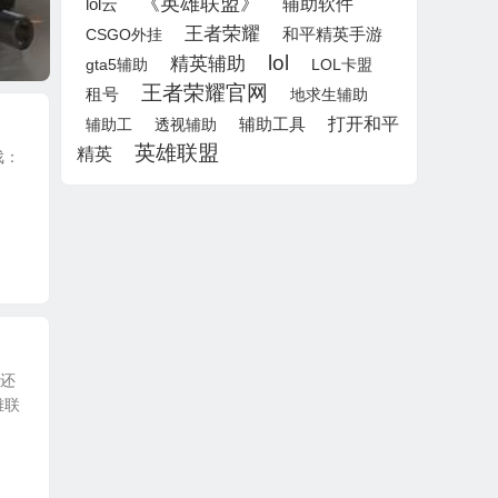
《英雄联盟》
lol云
辅助软件
王者荣耀
CSGO外挂
和平精英手游
lol
精英辅助
gta5辅助
LOL卡盟
王者荣耀官网
租号
地求生辅助
打开和平
辅助工
透视辅助
辅助工具
英雄联盟
精英
戏：
分还
雄联