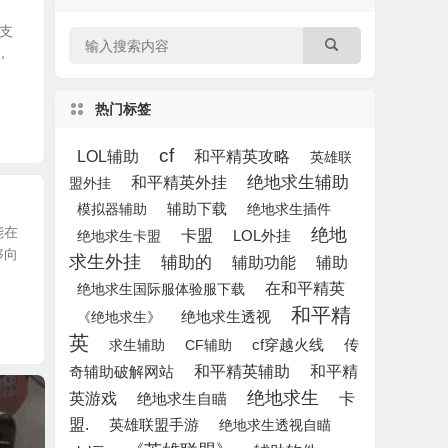
的支
，
热门标签
cf
LOL辅助
和平精英攻略
英雄联
绝地求生辅助
和平精英外挂
盟外挂
辅助下载
模拟器辅助
绝地求生插件
能在
绝地
卡盟
LOL外挂
绝地求生卡盟
够向
求生外挂
辅助的
辅助
辅助功能
在和平精英
绝地求生国际服体验服下载
和平精
《绝地求生》
绝地求生透视
英
求生辅助
CF辅助
cf穿越火线
传
和平精英辅助
和平精
奇辅助破解网站
绝地求生
英游戏
绝地求生自瞄
卡
盟.
英雄联盟手游
绝地求生透视自瞄