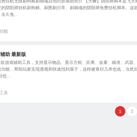
免费挂机无限刷狗粮刷御魂自动封妖辅助简介 【大狮】阴阳师脚本是飞天
定的阴阳师挂机刷狗粮、刷图刷日常、刷御魂的阴阳师免费挂机脚本。这
久免...
功能
P辅助 最新版
是一款游戏辅助工具，支持显示物品、显示方框、距离、血量、瞄准、武器
础功能，帮助玩家实现透视和快速找到屋子，这样被查封几率也低，当然
...
工具
1
2