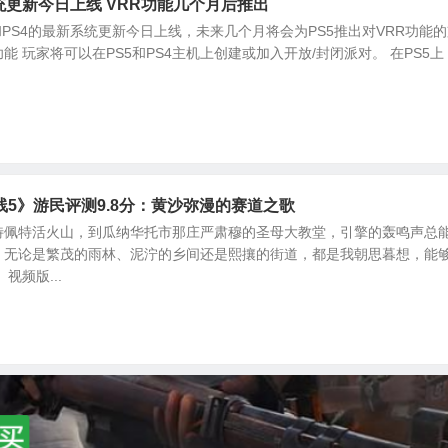
系统更新今日上线 VRR功能几个月后推出
和PS4的最新系统更新今日上线，未来几个月将会为PS5推出对VRR功能
新功能 玩家将可以在PS5和PS4主机上创建或加入开放/封闭派对。 在PS5上
5》游民评测9.8分：黄沙弥漫的赛道之歌
特佩特活火山，到瓜纳华托市那庄严肃穆的圣母大教堂，引擎的轰鸣声总
。无论是繁茂的雨林、泥泞的乡间还是熙攘的街道，都是我朝思暮想，能
视频版...