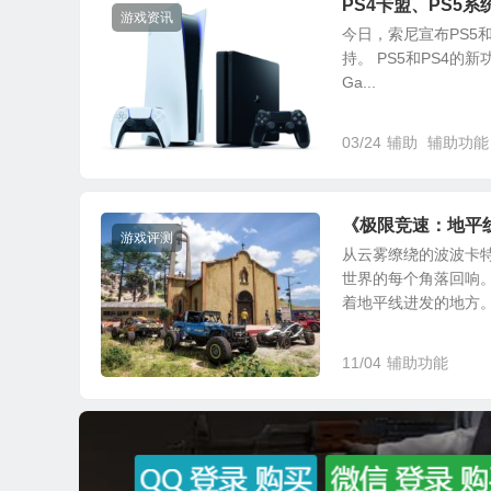
PS4卡盟、PS5
游戏资讯
今日，索尼宣布PS5
持。 PS5和PS4的
Ga...
03/24
辅助
辅助功能
《极限竞速：地平线
游戏评测
从云雾缭绕的波波卡
世界的每个角落回响
着地平线进发的地方。 
11/04
辅助功能