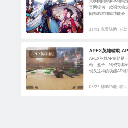
大狮阴阳师脚本辅助
官网提供一款强大稳
阳师脚本辅助功能齐，永
11/01
免费辅助
辅助
APEX英雄辅助-A
APEX英雄辅助
APEX英雄AP辅助
药、盒子、物资等基
锁头这样的功能AP辅助也
08/27
辅助功能
辅助