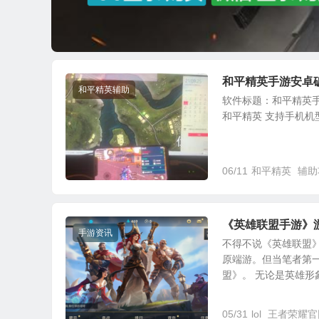
和平精英手游安卓破解
和平精英辅助
软件标题：和平精英手游
和平精英 支持手机机型：
06/11
和平精英
辅助
《英雄联盟手游》
手游资讯
不得不说《英雄联盟》
原端游。但当笔者第
盟》。 无论是英雄形象
05/31
lol
王者荣耀官