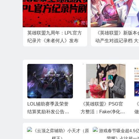
英雄联盟九周年：LPL官方
《英雄联盟》新版本
纪录片《来者何人》发布
动产生对战记录档 
预告 将在B站独家播出
用硬盘空间
辅助》小
王）
LOL辅助赛季及荣誉
《英雄联盟》PSG官
《
结算奖励补发公告：1
方整活：Faker净化秒
做
月9日前恢复荣誉等级
解狐狸小姐姐魅惑
留
补发相应奖励