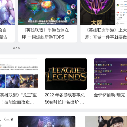
会自
《英雄联盟》手游首测在
《英雄联盟手游》上大
大量占
即 一周爆款新游TOP5
师：哥做一件事就要做
极致
英雄联盟》“龙王”重
2022 年各游戏赛事总
金铲铲辅助-瑞克
！技能全面改造保
观看时长排名出炉 英
原画
雄联盟登顶