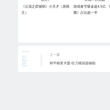
《云顶之弈辅助》小天才（原棋
游戏春节吸金超4.5亿 
王）
耀》占比超一半
上一篇
和平精英卡盟-狂刀模拟器辅助