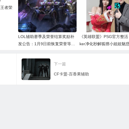
《王者荣
LOL辅助赛季及荣誉结算奖励补
《英雄联盟》PSG官方整活
发公告：1月9日前恢复荣誉等级
ker净化秒解狐狸小姐姐魅
补发相应奖励
下一篇
CF卡盟-百香果辅助