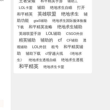
王者荣耀
和平精英手游
辅助工
辅助
打开
绝地求生自瞄
LOL卡盟
英雄联盟
绝地求生
和平精英
辅
助功能
gta5辅助
绝地求生国际服体验服
绝地求生辅助
和平精英攻略
下载
LOL辅助
英雄联盟手游
CSGO外挂
cf
精英辅助
辅助的
CF辅助
透
和平精英辅
LOL外挂
租号
视辅助
助
辅助下载
cf穿越火线
《绝地求
生》
绝地求生透视自瞄
绝地求生透视
和平精英
绝地求生卡盟