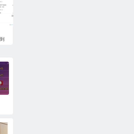
到
LOL云顶挂机工具-可
英雄联盟辅助 NG特权
LOL插
以打代币
辅助
特权