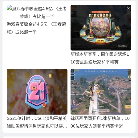
游戏春节吸金超4.5亿 《王者荣
耀》占比超一半
新版本新赛季，周年限定返场1
10套皮肤送玩家和平精英
SS21倒计时，CG上演和平精英
锦绣画团圆开启1张新榜单，10
辅助闺蜜情深男玩家也可以姨母
00位玩家入选和平精英卡盟
笑