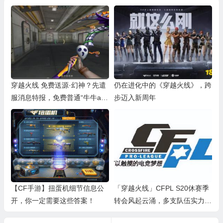
穿越火线 免费送源·幻神？先遣
仍在进化中的《穿越火线》，跨
服消息特报，免费普通“牛牛ak”
步迈入新周年
免费送
【CF手游】扭蛋机细节信息公
「穿越火线」CFPL S20休赛季
开，你一定需要这些答案！
转会风起云涌，多支队伍实力有
所提升