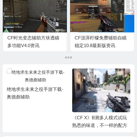
CF时光变态辅助方块透瞄
CF澎湃柠檬免费辅助自瞄
多功能V4.0资讯
稳定10.8最新版资讯
绝地求生未来之役手游下载-
奥德彪辅助
《CF X》B测多人模式试玩
熟悉的味道，不一样的配方