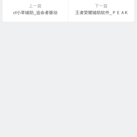
上一篇
下一篇
cf小草辅助_追命者驱动
王者荣耀辅助软件_ＰＥＡK