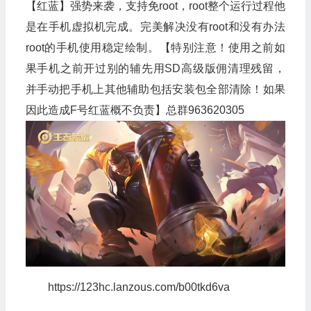
【红蓝】强势来袭，支持免root，root整个运行过程他
是在手机虚拟机完成。完美解决没有root和没有办法
root的手机使用稳定绘制。【特别注意！使用之前如
果手机之前开过别的辅先用SD高级版佣清理残留，
并手动把手机上其他辅助包括安装包全部清除！如果
因此造成F号红蓝概不负责】总群963620305
https://123hc.lanzous.com/b00tkd6va