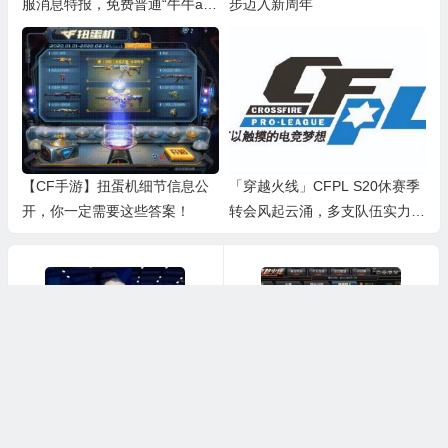
服消息特报，免费普通“牛牛ak”
步迈入新周年
免费送
【CF手游】扭蛋机细节信息公
「穿越火线」CFPL S20休赛季
开，你一定需要这些答案！
转会风起云涌，多支队伍实力有
所提升
上一篇
下一篇
穿越火线
cf小草辅助