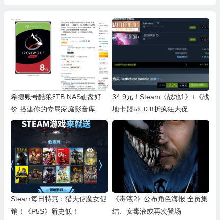
促
希捷账号酷狼8TB NAS硬盘好
34.9元！Steam《战地1》+《战
价 搭建你的专属家庭影音库
地卡盟5》0.8折疯狂大促
Steam每日特惠：猎天使魔女促
《毒液2》公布角色海报 全员集
销！《P5S》新史低！
结、女毒液或再次登场