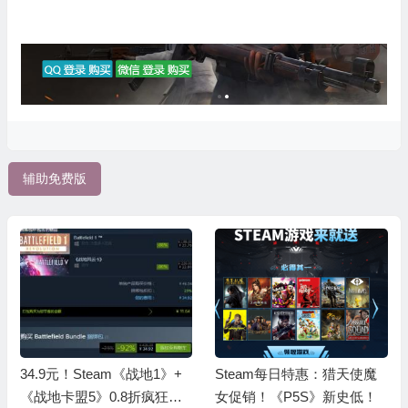
辅助免费版
34.9元！Steam《战地1》+
Steam每日特惠：猎天使魔
《战地卡盟5》0.8折疯狂大
女促销！《P5S》新史低！