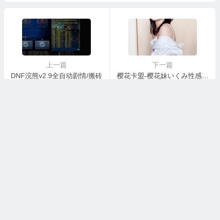
上一篇
下一篇
DNF浣熊v2.9全自动剧情/搬砖
樱花卡盟-樱花妹いくみ性感美图赏
本站大部分下载资源收集于网络，只做学习和交流使用，请遵循