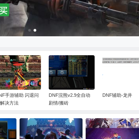
NF手游辅助 闪退问
DNF浣熊v2.9全自动
DNF辅助-龙井
解决方法
剧情/搬砖