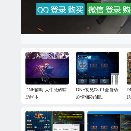
夜神辅助
DNF辅助-大牛搬砖辅
DNF初见08-01全自动
D
助脚本
剧情/搬砖辅助
题