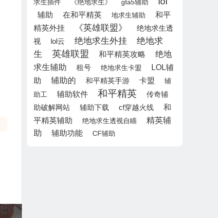
lol
求生插件
《绝地求生》
gta5辅助
辅助
在和平精英
和平
地求生辅助
《英雄联盟》
精英外挂
绝地求生透
绝地求生外挂
绝地求
lol云
视
英雄联盟
生
绝地
和平精英攻略
求生辅助
LOL辅
租号
绝地求生卡盟
助
辅助的
卡盟
和平精英手游
辅
和平精英
辅助软件
助工
传奇辅
和
辅助下载
助破解网站
cf穿越火线
平精英辅助
精英辅
绝地求生透视自瞄
助
辅助功能
CF辅助