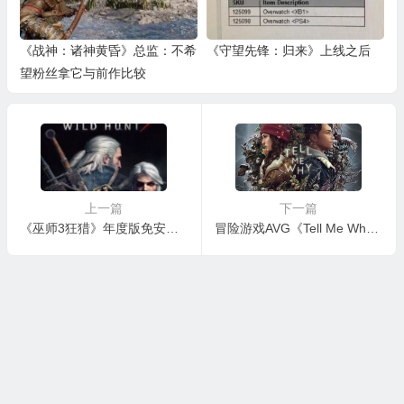
《战神：诸神黄昏》总监：不希
《守望先锋：归来》上线之后
望粉丝拿它与前作比较
上一篇
下一篇
《巫师3狂猎》年度版免安装中文正式版下载
冒险游戏AVG《Tell Me Why》2.0完整汉化补丁发布！