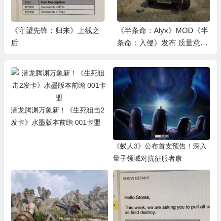
之
《半条命：Alyx》MOD《半
育碧宣布将关闭15款老游戏
条命：入侵》发布 质量意与
在线功能 9月1日起执行
战役看齐
潜龙腾渊万象新！《生死狙击2
发卡》水墨版本前瞻 001卡盟
《蚁人3》公布首支预告！深入
量子领域对抗征服者康