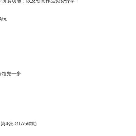
型拼装功能，以及创意作品免费分享！
畅玩
持领先一步
。