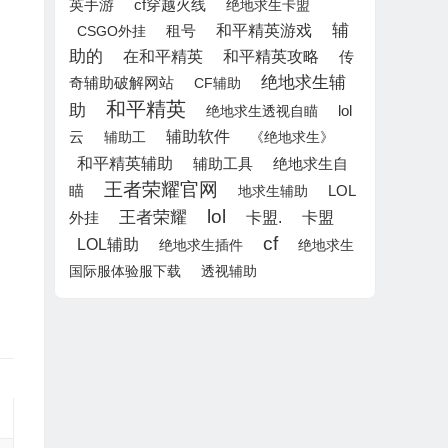
英手游
cf穿越火线
绝地求生卡盟
辅
租号
和平精英游戏
CSGO外挂
助的
在和平精英
和平精英攻略
传
绝地求生辅
奇辅助破解网站
CF辅助
和平精英
助
lol
绝地求生透视自瞄
云
辅助软件
辅助工
《绝地求生》
和平精英辅助
绝地求生自
辅助工具
王者荣耀官网
瞄
LOL
地求生辅助
lol
王者荣耀
外挂
卡盟.
卡盟
cf
LOL辅助
绝地求生插件
绝地求生
国际服体验服下载
透视辅助