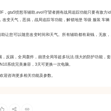
ta5JF，gta5愤怒等辅助,evo\守望者拥有战局追踪功能只要有敌方i
，改变天气，恶搞，战局追踪等功能，解锁地堡 等级 服装 车辆
愤怒等辅助让您可以随意改变时间和天气。所有辅助都有刷钱，无敌，
踢，反踢，全局轰炸，崩溃全局等超多玩法.强大的防护功能，套
IN10系统完美兼容，3天可更换一次电脑。
，欢迎咨询更多相关功能及参数。