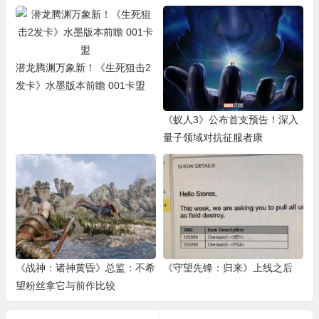
潜龙腾渊万象新！《生死狙击2
发卡》水墨版本前瞻 001卡盟
《蚁人3》公布首支预告！深入
量子领域对抗征服者康
《战神：诸神黄昏》总监：不希
《守望先锋：归来》上线之后
望粉丝拿它与前作比较