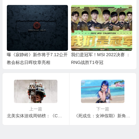
曝《寂静岭》新作将于7.12公开
我们是冠军！MSI 2022决赛 ：
教会标志日晖纹章亮相
RNG战胜T1夺冠
上一篇
下一篇
北美实体游戏周销榜：《COD17》夺冠，《英灵殿》第二
《死或生：女神假期》新角色公布 贵族继承人洛贝莉亚