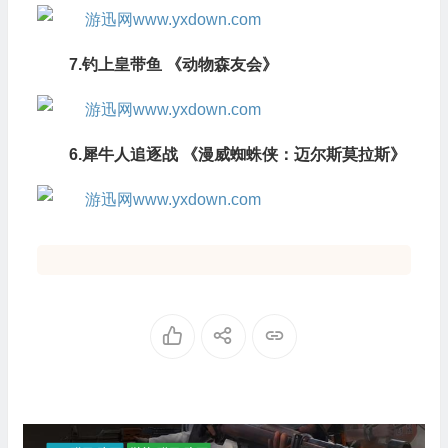
7.钓上皇带鱼 《动物森友会》
6.犀牛人追逐战 《漫威蜘蛛侠：迈尔斯莫拉斯》