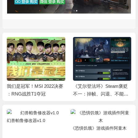
我们是冠军！MSI 2022决赛
《艾尔登法环》Steam褒贬
：RNG战胜T1夺冠
不一：掉帧、闪退、不能用
手柄
幻兽帕鲁修改器v1.0
《恐惧饥饿》游戏插件阿童木