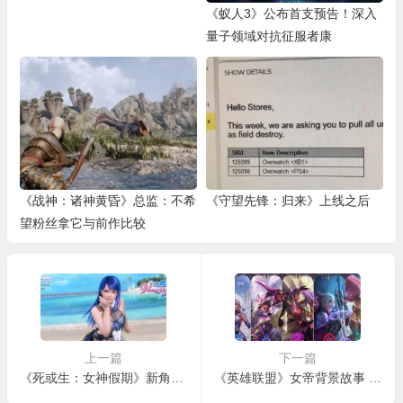
《蚁人3》公布首支预告！深入
量子领域对抗征服者康
《战神：诸神黄昏》总监：不希
《守望先锋：归来》上线之后
望粉丝拿它与前作比较
上一篇
下一篇
《死或生：女神假期》新角色公布 贵族继承人洛贝莉亚
《英雄联盟》女帝背景故事 魔法大陆，纹章庇佑人民