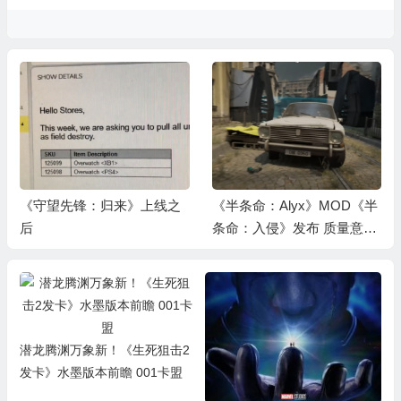
《守望先锋：归来》上线之
《半条命：Alyx》MOD《半
后
条命：入侵》发布 质量意与
战役看齐
潜龙腾渊万象新！《生死狙击2
发卡》水墨版本前瞻 001卡盟