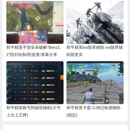
和平精英手游安卓破解”Benz1.
和平精英ios除草辅助 ios除草辅
2″防封绘制/防巡查/屏幕分享
助那里买
和平精英账号阿丽塔辅助(大号
和平精英卡盟-GJB过检测辅助
上分上王牌)
(稳定)