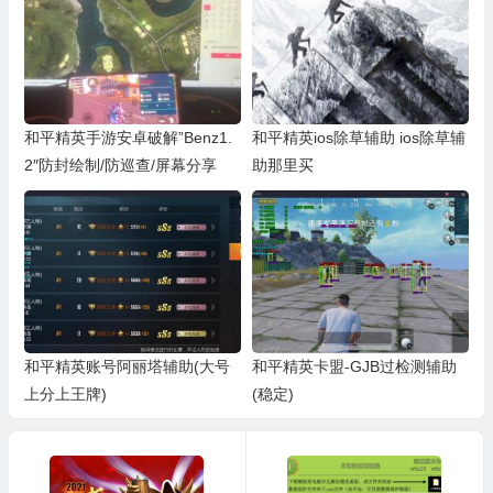
和平精英手游安卓破解”Benz1.
和平精英ios除草辅助 ios除草辅
2″防封绘制/防巡查/屏幕分享
助那里买
和平精英账号阿丽塔辅助(大号
和平精英卡盟-GJB过检测辅助
上分上王牌)
(稳定)