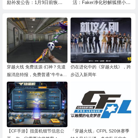
励补发公告：1月9日前恢复
活：Faker净化秒解狐狸小姐
荣誉等级补发相应奖励
姐魅惑
穿越火线 免费送源·幻神？先遣
仍在进化中的《穿越火线》，跨
服消息特报，免费普通“牛牛ak”
步迈入新周年
免费送
【CF手游】扭蛋机细节信息公
「穿越火线」CFPL S20休赛季