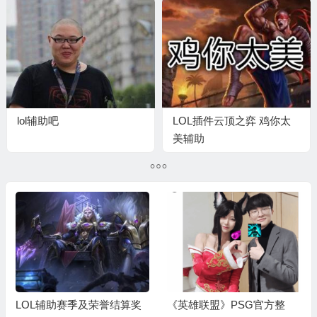
lol辅助吧
LOL插件云顶之弈 鸡你太
美辅助
LOL辅助赛季及荣誉结算奖
《英雄联盟》PSG官方整