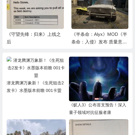
《守望先锋：归来》上线之
《半条命：Alyx》MOD《半
后
条命：入侵》发布 质量意与
战役看齐
潜龙腾渊万象新！《生死狙击2
发卡》水墨版本前瞻 001卡盟
《蚁人3》公布首支预告！深入
量子领域对抗征服者康