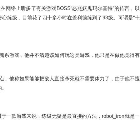
_tron由于在网络上听多了有关游戏BOSS“恶兆妖鬼玛尔基特”的传言，
心练级，目前花了四十多小时在盖利德练到了93级。可谓是“十
的第一款魂系游戏，他并不清楚该如何玩这类游戏，他只是在做他觉得
给体力加点，他称如果能够把敌人直接杀死就不需要体力了，由于他不
的。
一款游戏来说，练级无疑是最直接的方法，robot_tron就是