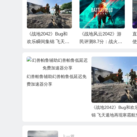
助幻兽帕
费加速器
《战地2042》Bug和
《战地风云2042》游
直
欢乐瞬间集锦 飞天遁
民评测8.7分：战火与
使
地再现寒霜航空
时空交汇于此
量
幻兽帕鲁辅助幻兽帕鲁低延迟免
费加速器分享
《战地2042》Bug和
锦 飞天遁地再现寒霜航
上一篇