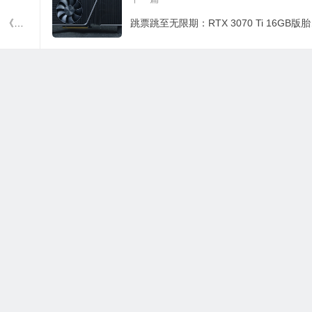
《GT7》对比《驾驶俱乐部》雨天驾驶：《GT7》效果欠佳差距明显
跳票跳