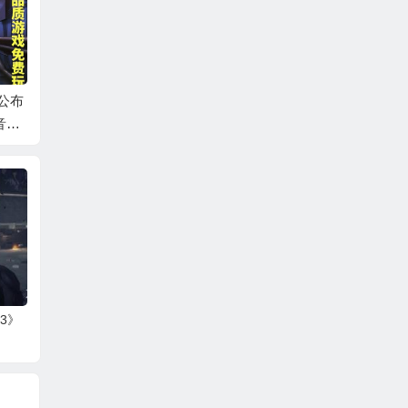
公布
《战地2042》官宣跳
《死亡循环》开场19
银翼杀
音乐
票 将延期至11月19日
分钟实机演示 轮回追
《Exek
线
发售
杀拉开序幕
m 波
持中文
3》