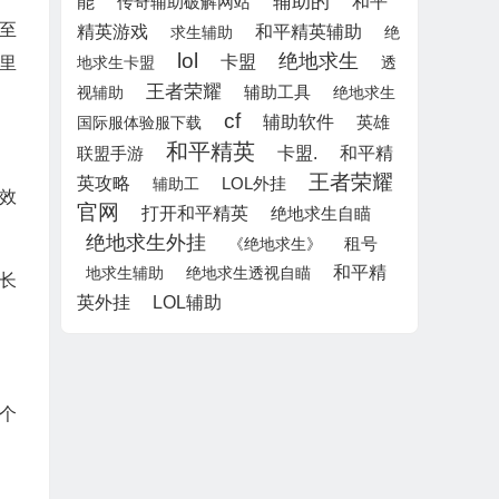
辅助的
能
和平
传奇辅助破解网站
以至
和平精英辅助
精英游戏
求生辅助
绝
lol
绝地求生
卡盟
里
地求生卡盟
透
王者荣耀
视辅助
辅助工具
绝地求生
cf
辅助软件
英雄
国际服体验服下载
和平精英
联盟手游
卡盟.
和平精
王者荣耀
英攻略
LOL外挂
辅助工
有效
官网
打开和平精英
绝地求生自瞄
绝地求生外挂
租号
《绝地求生》
和平精
地求生辅助
绝地求生透视自瞄
擅长
LOL辅助
英外挂
一个