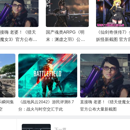
接嗨 老婆！《猎天
国产魂类ARPG《明
《仙剑奇侠传7》
魔女3》官方公布大
末：渊虚之羽》公
妖怪新截图 官方
新截图
开！女侠大战克苏鲁
试听界面同步上
风怪物
欢乐瞬间集
《战地风云2042》游民评测8.7
直接嗨 老婆！《猎天使魔女
空
分：战火与时空交汇于此
官方公布大量新截图
下一篇