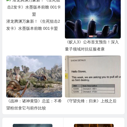
潜龙腾渊万象新！《生死狙击2
发卡》水墨版本前瞻 001卡盟
《蚁人3》公布首支预告！深入
量子领域对抗征服者康
《战神：诸神黄昏》总监：不希
《守望先锋：归来》上线之后
望粉丝拿它与前作比较