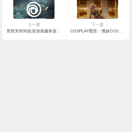
上一篇
下一篇
育碧关闭90款老游戏服务器 已购买玩家仍可离线游玩玻璃卡盟
COSPLAY图赏：俄妹COS《自杀小队》小丑女 短裙热辣的舞女柚子卡盟