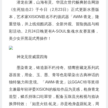
潜龙在渊，山海有灵。华流次世代畅爽射击网游
《生死狙击2》于今日（2月23日）正式更新水墨版
本，艺术家XISION联名不朽级武器「AWM-青龙」隆
重登场，并上线炫酷武器、全新外观、冒险挑战与精
彩活动。2月24日晚更有A-SOUL集魂水友赛直播，
美少女开黑花式秀操作！
神龙见世威震四海
墨染青龙，铸造新不朽传奇。猎鹰密藏龙系列武
器首发，用金、玉、墨、青等色彩晕染出古典神话的
独特魅力和意境。「AWM-青龙」以GGAC特等奖得
主兼最年轻评委XISION的板绘作品为灵感，枪身青龙
造型，鳞爪持珠口吐翠管，配备玉珠流光检视与捻诀
换弹特效；「如意火铳-虬龙」亦是枪身盘踞虬龙，周