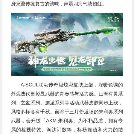
身充盈传统复古的韵味，声震四海气势如虹。
A-SOUL联动传奇级炫彩皮肤上架，深暖色调的
外观迭代更彰显武器的青春感与活力感。山海有灵系
列、玄鸾系列、邂逅系列等活动武器皮肤同步上线，
风格多样各有千秋。而将于三月份返场的朱利奥系列
武器，会升级「AKM-朱利奥」为不朽品质，拥有专
属的检视特效、淘汰计数等，标榜颜值和火力的结