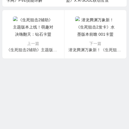
卡网》PVE技能详解
盟》X A-SOUL联动官宣
上一篇
下一篇
《生死狙击2辅助》主题版本上线！萌趣对决嗨翻天：钻石卡盟
潜龙腾渊万象新！《生死狙击2发卡》水墨版本前瞻 001卡盟