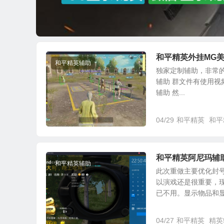
和平精英外挂MG
和平精英辅助
独家定制辅助，非常的
辅助 群文件有使用视
辅助 然...
04/29
和平精英
和平
和平精英阿尼玛辅
和平精英辅助
此次重做主要优化封
以演戏还是很重要，
已不用。显示物品和显示
04/27
和平精英
精英