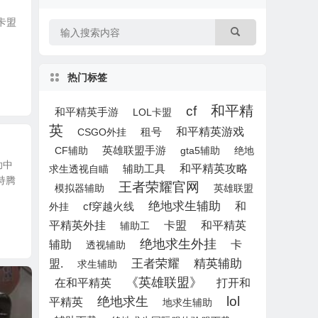
助卡盟
热门标签
和平精
cf
和平精英手游
LOL卡盟
英
租号
和平精英游戏
CSGO外挂
英雄联盟手游
CF辅助
gta5辅助
绝地
助中
和平精英攻略
求生透视自瞄
辅助工具
持腾
王者荣耀官网
模拟器辅助
英雄联盟
绝地求生辅助
和
外挂
cf穿越火线
和平精英
平精英外挂
卡盟
辅助工
绝地求生外挂
辅助
卡
透视辅助
王者荣耀
精英辅助
盟.
求生辅助
《英雄联盟》
打开和
在和平精英
lol
绝地求生
平精英
地求生辅助