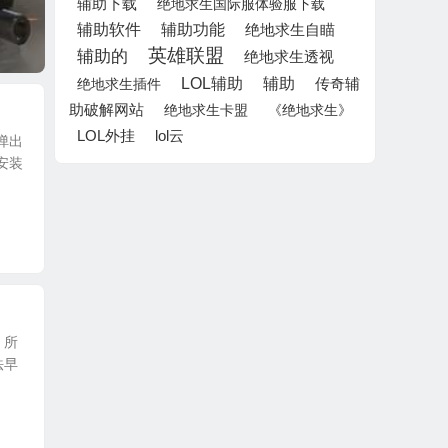
辅助下载
绝地求生国际服体验服下载
辅助软件
辅助功能
绝地求生自瞄
英雄联盟
辅助的
绝地求生透视
LOL辅助
辅助
绝地求生插件
传奇辅
助破解网站
绝地求生卡盟
《绝地求生》
LOL外挂
lol云
弹出
安装
，所
法早