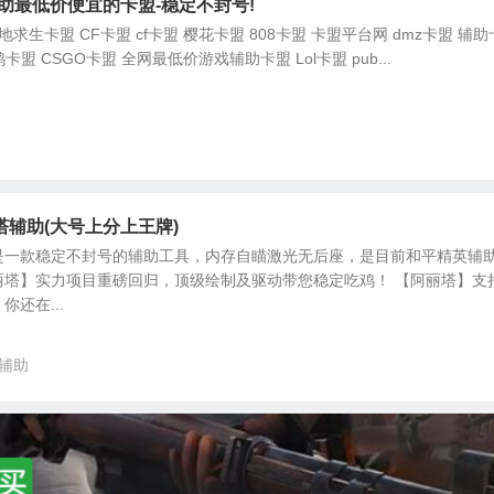
助最低价便宜的卡盟-稳定不封号!
求生卡盟 CF卡盟 cf卡盟 樱花卡盟 808卡盟 卡盟平台网 dmz卡盟 辅
鸡卡盟 CSGO卡盟 全网最低价游戏辅助卡盟 Lol卡盟 pub...
辅助(大号上分上王牌)
是一款稳定不封号的辅助工具，内存自瞄激光无后座，是目前和平精英辅
丽塔】实力项目重磅回归，顶级绘制及驱动带您稳定吃鸡！ 【阿丽塔】支
还在...
辅助