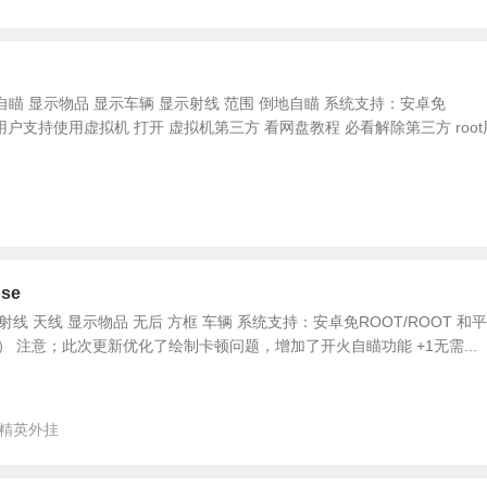
自瞄 显示物品 显示车辆 显示射线 范围 倒地自瞄 系统支持：安卓免
oot用户支持使用虚拟机 打开 虚拟机第三方 看网盘教程 必看解除第三方 roo
se
射线 天线 显示物品 无后 方框 车辆 系统支持：安卓免ROOT/ROOT 和
 天启） 注意；此次更新优化了绘制卡顿问题，增加了开火自瞄功能 +1无需...
精英外挂