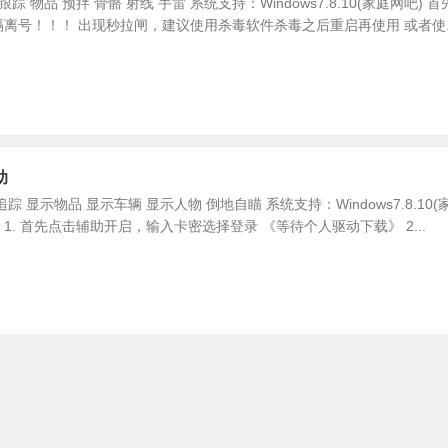
踪 物品 预拌 骨骼 射线 手雷 系统支持：Windows7.8.10(家庭网吧) 首
离号！！！ 出现秒拉闸，建议使用杀毒软件杀毒之后重启再使用 或者使..
助
 显示物品 显示车辆 显示人物 倒地自瞄 系统支持：Windows7.8.10(
： 1. 首先点击辅助开启，输入卡密选择登录 《等待个人驱动下载》 2...
1
2