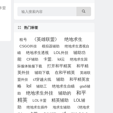
助卡盟
热门标签
《英雄联盟》
绝地求生
租号
CSGO外挂
模拟器辅助
绝地求生透视自
LOL外挂
辅助功
瞄
绝地求生透视
能
卡盟.
lol云
CF辅助
绝地求生国
打开和平精英
和平精
际服体验服下载
英外挂
辅助下载
在和平精英
英雄联
辅助
和平精英攻
盟外挂
cf穿越火线
lol
略
绝地求生自瞄
辅助工
gta5辅
和平
绝地求生外挂
辅助的
助
精英
精英辅助
LOL辅
LOL卡盟
助
绝地求生插件
地求生辅助
《绝地求