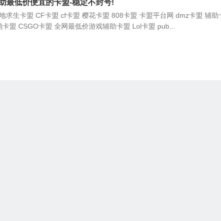
助最低价便宜的卡盟-稳定不封号!
求生卡盟 CF卡盟 cf卡盟 樱花卡盟 808卡盟 卡盟平台网 dmz卡盟 辅
鸡卡盟 CSGO卡盟 全网最低价游戏辅助卡盟 Lol卡盟 pub...