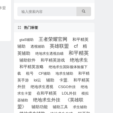
助卡盟
热门标签
王者荣耀官网
和平精英
gta5辅助
英雄联盟
cf
辅助
精
透视辅助
和平精英
英辅助
绝地求生透视自瞄
绝地求生
辅助软件
和平精英游戏
和平精英攻略
绝地求生国际服体验服下
租号
载
CF辅助
地求生辅助
和平精
辅助
lol云
卡盟.
和平精英
英手游
外挂
绝地求生透视
CSGO外挂
绝地
在和平精英
LOL外挂
求生卡盟
模拟
绝地求生外挂
《英雄联
器辅助
盟》
辅助功能
辅助工具
求生辅助