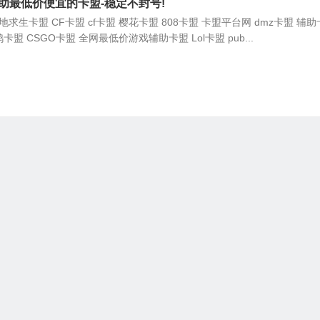
助最低价便宜的卡盟-稳定不封号!
求生卡盟 CF卡盟 cf卡盟 樱花卡盟 808卡盟 卡盟平台网 dmz卡盟 辅
鸡卡盟 CSGO卡盟 全网最低价游戏辅助卡盟 Lol卡盟 pub...