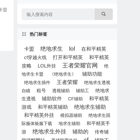
助卡盟
热门标签
lol
绝地求生
卡盟
在和平精英
打开和平精英
和平精英
cf穿越火线
王者荣耀官网
攻略
LOL外挂
绝
辅助功能
地求生卡盟
《绝地求生》
王者荣耀
绝地求生插件
绝地求生透视
租号
自瞄
透视辅助
辅助工
绝地求
辅助软件
和平精英
生透视
CF辅助
和平精英辅助
绝地求生辅助
游戏
和平精英外挂
模拟器辅助
绝地求生国
际服体验服下载
地求生辅助
和平精英手
绝地求生外挂
辅助的
游
传奇辅
cf