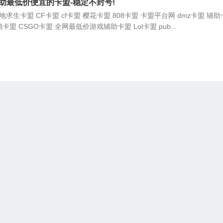
助最低价便宜的卡盟-稳定不封号!
求生卡盟 CF卡盟 cf卡盟 樱花卡盟 808卡盟 卡盟平台网 dmz卡盟 辅
鸡卡盟 CSGO卡盟 全网最低价游戏辅助卡盟 Lol卡盟 pub...