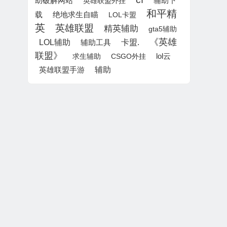
辅助下
助破解网站
英雄联盟外挂
和平精
载
绝地求生自瞄
LOL卡盟
英
英雄联盟
精英辅助
gta5辅助
《英雄
LOL辅助
卡盟.
辅助工具
联盟》
lol云
求生辅助
CSGO外挂
辅助
英雄联盟手游