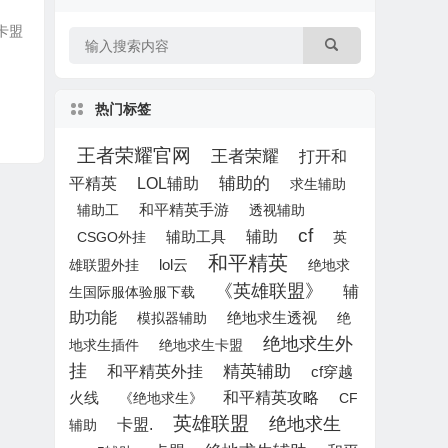
助卡盟
热门标签
王者荣耀官网
王者荣耀
打开和
平精英
LOL辅助
辅助的
求生辅助
辅助工
和平精英手游
透视辅助
cf
辅助
CSGO外挂
辅助工具
英
和平精英
lol云
雄联盟外挂
绝地求
《英雄联盟》
辅
生国际服体验服下载
助功能
模拟器辅助
绝地求生透视
绝
绝地求生外
地求生插件
绝地求生卡盟
挂
精英辅助
和平精英外挂
cf穿越
和平精英攻略
火线
《绝地求生》
CF
英雄联盟
绝地求生
卡盟.
辅助