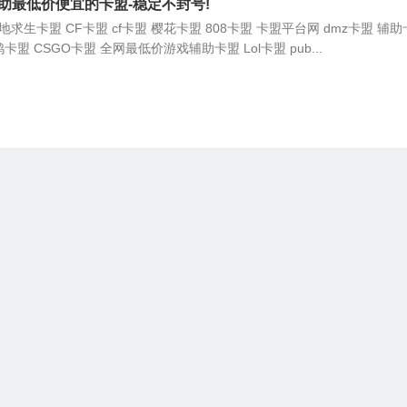
助最低价便宜的卡盟-稳定不封号!
求生卡盟 CF卡盟 cf卡盟 樱花卡盟 808卡盟 卡盟平台网 dmz卡盟 辅
鸡卡盟 CSGO卡盟 全网最低价游戏辅助卡盟 Lol卡盟 pub...