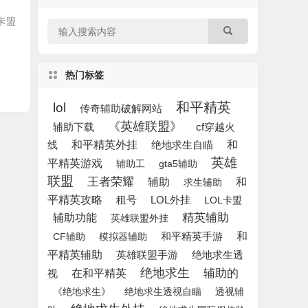
助卡盟
热门标签
和平精英
lol
传奇辅助破解网站
《英雄联盟》
辅助下载
cf穿越火
和平精英外挂
绝地求生自瞄
和
线
英雄
平精英游戏
辅助工
gta5辅助
联盟
王者荣耀
辅助
和
求生辅助
平精英攻略
租号
LOL外挂
LOL卡盟
精英辅助
辅助功能
英雄联盟外挂
和
CF辅助
模拟器辅助
和平精英手游
平精英辅助
英雄联盟手游
绝地求生透
绝地求生
辅助的
在和平精英
视
《绝地求生》
绝地求生透视自瞄
透视辅