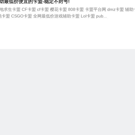
助最低价便宜的卡盟-稳定不封号!
求生卡盟 CF卡盟 cf卡盟 樱花卡盟 808卡盟 卡盟平台网 dmz卡盟 辅
鸡卡盟 CSGO卡盟 全网最低价游戏辅助卡盟 Lol卡盟 pub...