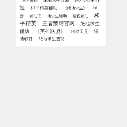
绝地求生外
绝地求生自瞄
求生辅助
挂
和平精英辅助
lol
《绝地求生》
和
云
辅助工
地求生辅助
透视辅助
平精英
王者荣耀官网
绝地求生
《英雄联盟》
辅助
辅
辅助工具
助软件
绝地求生透视