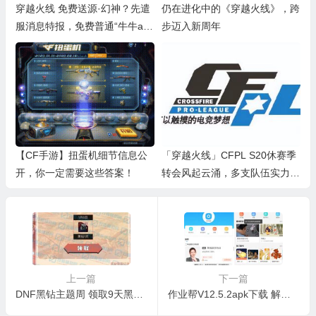
穿越火线 免费送源·幻神？先遣
仍在进化中的《穿越火线》，跨
服消息特报，免费普通“牛牛ak”
步迈入新周年
免费送
【CF手游】扭蛋机细节信息公
「穿越火线」CFPL S20休赛季
开，你一定需要这些答案！
转会风起云涌，多支队伍实力有
所提升
上一篇
下一篇
DNF黑钻主题周 领取9天黑钻 需在DNF助手APP领取
作业帮V12.5.2apk下载 解锁内购vip