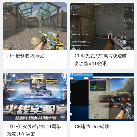
cf一键领取-花雨庭
CF时光变态辅助方块透瞄
多功能V4.0资讯
《CF》火线试验室 11周年
CF辅助-One辅助
玩家共创决策