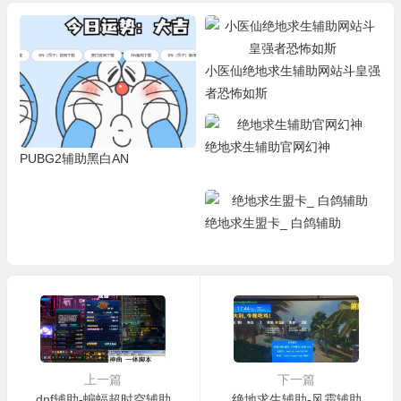
小医仙绝地求生辅助网站斗皇强
者恐怖如斯
绝地求生辅助官网幻神
PUBG2辅助黑白AN
绝地求生盟卡_ 白鸽辅助
上一篇
下一篇
dnf辅助-蝙蝠超时空辅助
绝地求生辅助-风霜辅助