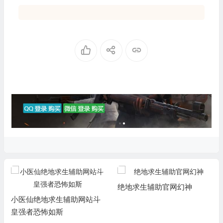
绝地求生辅助官网幻神
小医仙绝地求生辅助网站斗
皇强者恐怖如斯