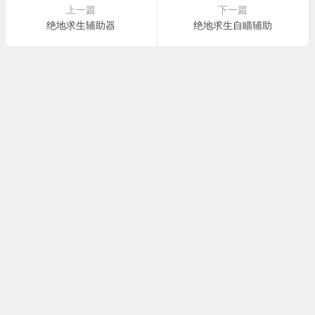
上一篇
下一篇
绝地求生辅助器
绝地求生自瞄辅助
本站大部分下载资源收集于网络，只做学习和交流使用，请遵循