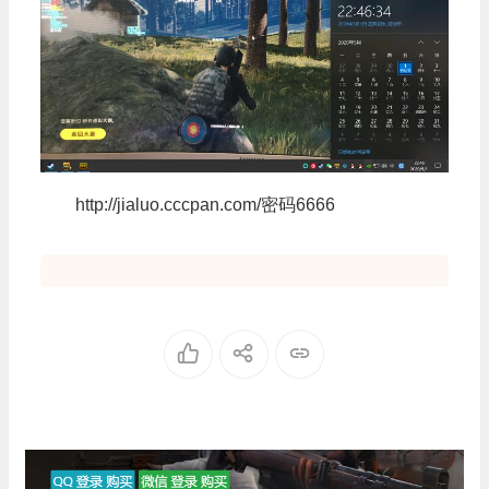
http://jialuo.cccpan.com/密码6666