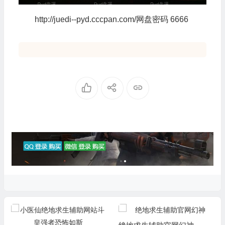
http://juedi--pyd.cccpan.com/网盘密码 6666