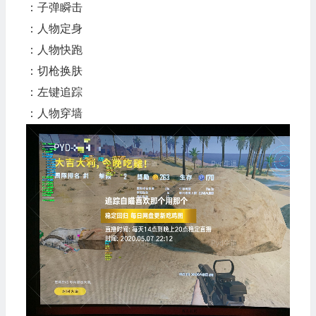
：子弹瞬击
：人物定身
：人物快跑
：切枪换肤
：左键追踪
：人物穿墙