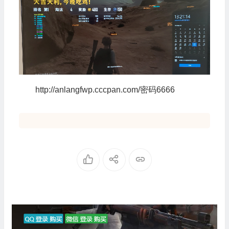
http://anlangfwp.cccpan.com/密码6666