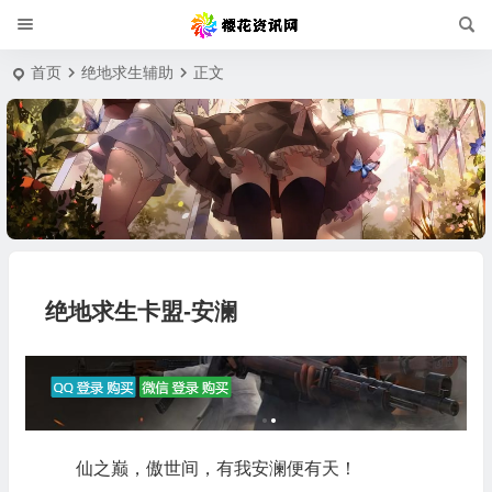
首页
绝地求生辅助
正文
绝地求生卡盟-安澜
仙之巅，傲世间，有我安澜便有天！