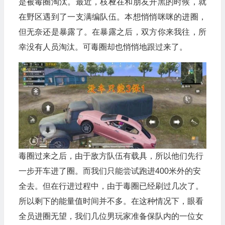
是被毒圈淘汰。最近，枝桠在和朋友开黑的时候，就
在野区遇到了一支满编队伍。本想悄悄咪咪的进圈，
但无奈还是暴露了。在暴露之后，双方你来我往，所
幸没有人员淘汰。可毒圈却也悄悄地跟过来了。
毒圈过来之后，由于敌方队伍有载具，所以他们先行
一步开车进了圈。而我们只能尝试跑进400米外的安
全去。但在行进过程中，由于毒圈已经刷过几次了。
所以剩下的能量值时间并不多。在这种情况下，眼看
全员进圈无望，我们几位男玩家准备保队内的一位女