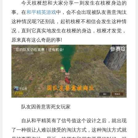
今天枝桠想和大家分享一则发生在枝桠身边的
事。在
和平精英游戏
中，会不会出现被队友善意淘汰
这种情况呢?还别说，起初枝桠不相信会发生这种情
况，直到它真实地发生在枝桠的身边，枝桠才发觉，
原来真有这么奇葩的事!
队友因善意害死女玩家
自从和平精英有了信号值这个设计之后，就出现
了一种很让人难以接受的淘汰方式，这种淘汰方式就