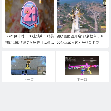
SS21倒计时，CG上演和平精英
锦绣画团圆开启1张新榜单，10
辅助闺蜜情深男玩家也可以姨母
00位玩家入选和平精英卡盟
笑
上一篇
下一篇
和平精英辅助 186-187-189
和平精英卡盟 假如只能携带一把枪你会PINK谁？老玩家都选它！