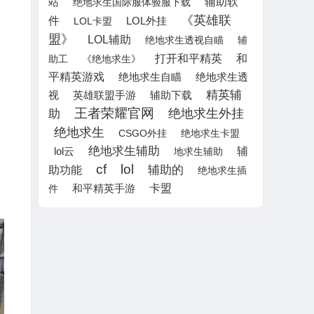
辅助软
站
绝地求生国际服体验服下载
《英雄联
件
LOL外挂
LOL卡盟
盟》
LOL辅助
绝地求生透视自瞄
辅
打开和平精英
和
助工
《绝地求生》
平精英游戏
绝地求生自瞄
绝地求生透
精英辅
英雄联盟手游
辅助下载
视
王者荣耀官网
绝地求生外挂
助
绝地求生
CSGO外挂
绝地求生卡盟
绝地求生辅助
lol云
辅
地求生辅助
cf
lol
辅助的
助功能
绝地求生插
卡盟
件
和平精英手游