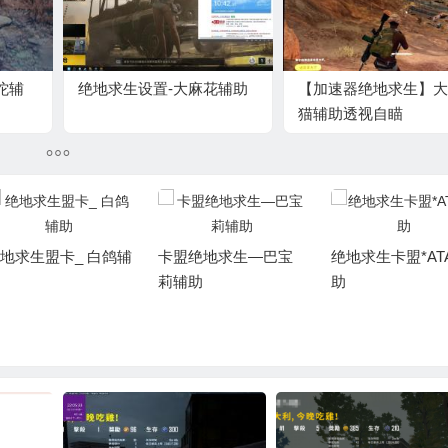
佗辅
绝地求生设置-大麻花辅助
【加速器绝地求生】大
猫辅助透视自瞄
地求生盟卡_ 白鸽辅
卡盟绝地求生—巴宝
绝地求生卡盟*AT
莉辅助
助