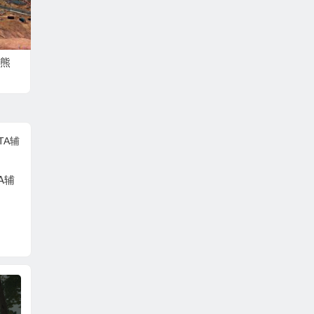
熊
A辅
绝地求生辅助-【全明
绝地求
星（非老牌）】
特曼辅
PUBG辅助-ROG【自
瞄-透视】支持W7*64-
W10*64位操作系统