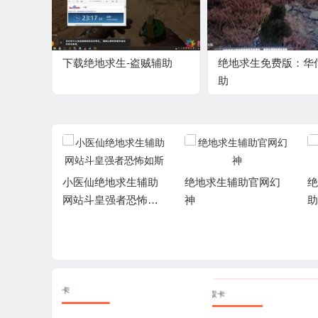
下载绝地求生-盗贼辅助
绝地求生免费版：华
助
小医仙绝地求生辅助
绝地求生辅助官网幻
绝
网站斗皇强者恐怖如
神
助
斯
黑白AN