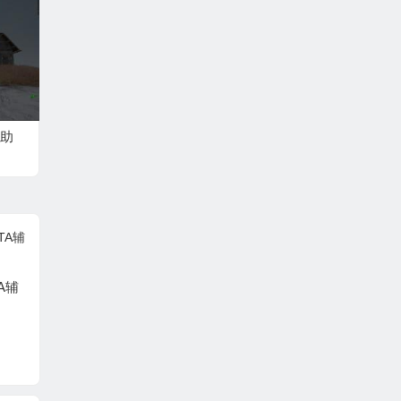
助
A辅
绝地求生辅助-【全明
绝地求
星（非老牌）】
特曼辅
PUBG辅助-ROG【自
瞄-透视】支持W7*64-
W10*64位操作系统