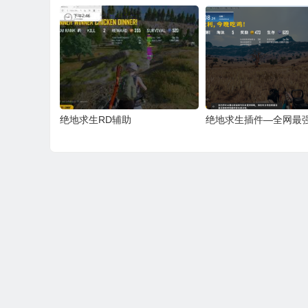
绝地求生RD辅助
绝地求生插件—全网最
上一篇
绝地求生黑号*AUG辅助