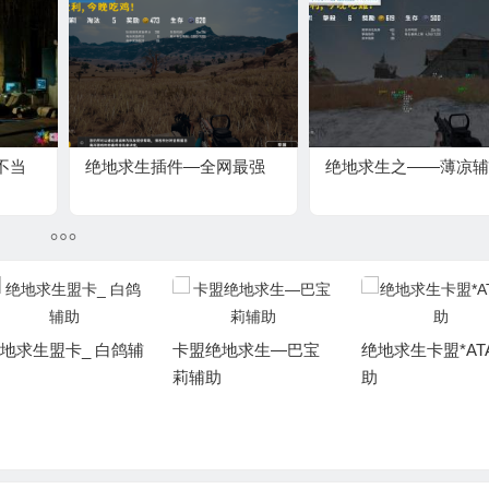
不当
绝地求生插件—全网最强
绝地求生之——薄凉辅
地求生盟卡_ 白鸽辅
卡盟绝地求生—巴宝
绝地求生卡盟*AT
莉辅助
助