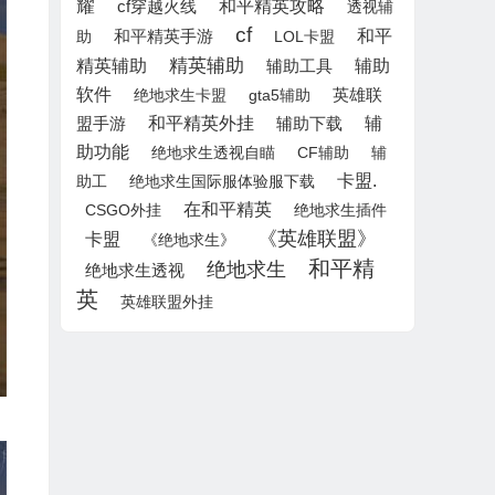
耀
和平精英攻略
cf穿越火线
透视辅
cf
和平
助
和平精英手游
LOL卡盟
精英辅助
精英辅助
辅助
辅助工具
软件
英雄联
绝地求生卡盟
gta5辅助
盟手游
和平精英外挂
辅助下载
辅
助功能
绝地求生透视自瞄
CF辅助
辅
卡盟.
助工
绝地求生国际服体验服下载
在和平精英
CSGO外挂
绝地求生插件
《英雄联盟》
卡盟
《绝地求生》
和平精
绝地求生
绝地求生透视
英
英雄联盟外挂