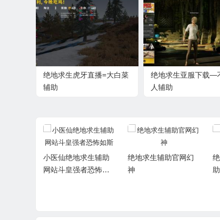
绝地求生虎牙直播=大白菜
绝地求生亚服下载—
辅助
人辅助
小医仙绝地求生辅助
绝地求生辅助官网幻
绝
网站斗皇强者恐怖如
神
助
斯
黑白AN