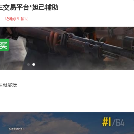
生交易平台*妲己辅助
绝地求生辅助
在就能玩