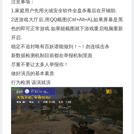
注意事项：
1.家庭用户先用火绒安全软件全盘杀毒后在开辅助.
2进游戏大厅后,用QQ截图{Ctrl+Alt+A},如果屏幕是黑
色的即可正常游戏.如果能截图就下游戏重启电脑重新
开启.
稳定不追封唯有百妖谱能做到！~！勿连续击杀
新数据检测机制目前都在举报机制里面
尽量不要让太多人举报你！
做好演员的基本素质
行为检测 该演就演