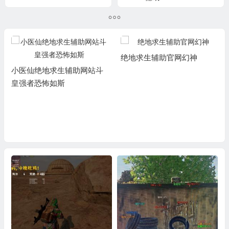
绝地求生辅助官网幻神
小医仙绝地求生辅助网站斗
皇强者恐怖如斯