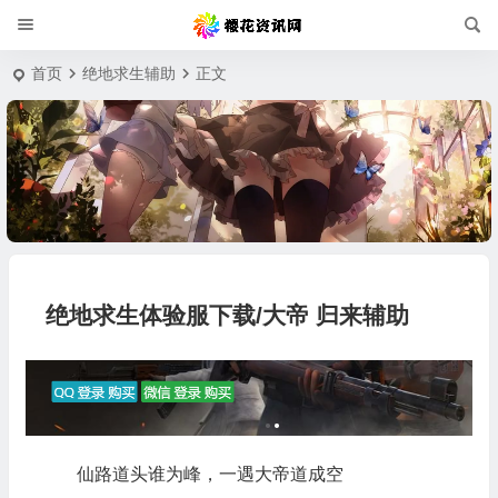
首页
绝地求生辅助
正文
绝地求生体验服下载/大帝 归来辅助
仙路道头谁为峰，一遇大帝道成空