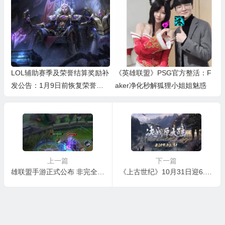
LOL辅助赛季及荣誉结算奖励补
《英雄联盟》PSG官方整活：F
发公告：1月9日前恢复荣誉等
aker净化秒解狐狸小姐姐魅惑
级补发相应奖励
上一篇
下一篇
雄联盟手游正式公布 非完全移植端游
《上古世纪》10月31日迎6.0版本 海战吃鸡玩法独家曝光