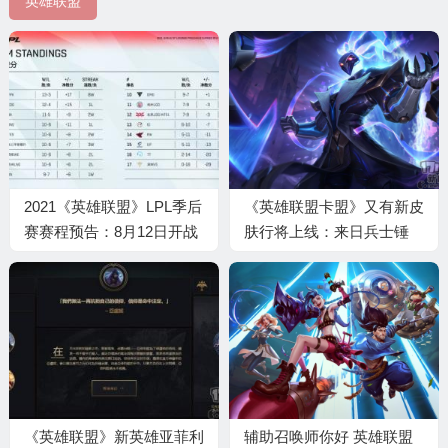
英雄联盟
2021《英雄联盟》LPL季后
《英雄联盟卡盟》又有新皮
赛赛程预告：8月12日开战
肤行将上线：来日兵士锤
首战SN对LNG
石、成功系列剑魔
《英雄联盟》新英雄亚菲利
辅助召唤师你好 英雄联盟