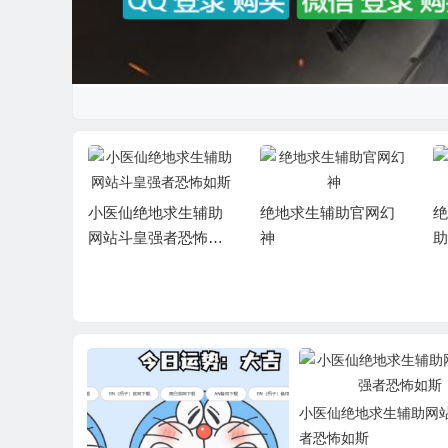
小医仙绝地求生辅助
绝地求生辅助官网幻
绝
网站斗皇强者恐怖如
神
助
斯
黑白AN
小医仙绝地求生辅助网
者恐怖如斯