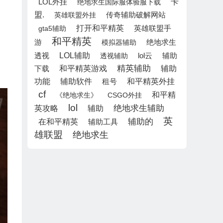
LOL外挂
卡
绝地求生国际服体验服下载
盟.
英雄联盟外挂
传奇辅助破解网站
打开和平精英
英雄联盟手
gta5辅助
和平精英
游
模拟器辅助
绝地求生
LOL辅助
lol云
辅助
透视
透视辅助
精英辅助
下载
和平精英游戏
辅助
功能
辅助软件
租号
和平精英外挂
cf
和平精
《绝地求生》
CSGO外挂
lol
辅助
绝地求生辅助
英攻略
英
辅助的
在和平精英
辅助工具
雄联盟
绝地求生