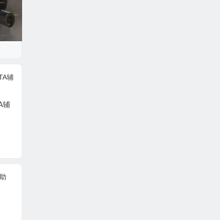
A辅
绝地求生辅助-【全明
绝地求
星（非老牌）】
特曼辅
PUBG辅助-ROG【自
瞄-透视】支持W7*64-
W10*64位操作系统