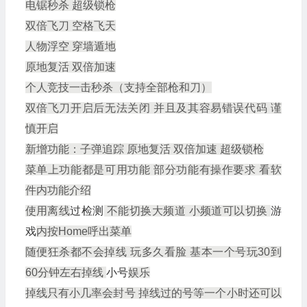
电锯秒杀 超级锁枪
双倍飞刀 空格飞天
人物浮空 穿墙遁地
原地复活 双倍加速
个人竞技一击秒杀（支持全部枪和刀）
双倍飞刀开启后无法关闭 并且及其容易错误代码 谨
慎开启
新增功能：子弹追踪 原地复活 双倍加速 超级锁枪
菜单上功能都是可用功能 部分功能有操作要求 看软
件内功能介绍
使用离线
过检测
不能切换大频道 小频道可以切换
游
戏
内按Home呼出菜单
随便狂杀都不会掉线 玩多久看脸 基本一个号玩30到
60分钟左右掉线
小号
娱乐
掉线只有小几率会封号 掉线过的号等一个小时还可以