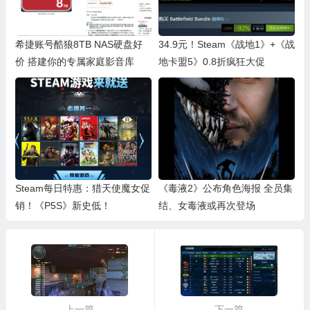
希捷账号酷狼8TB NAS硬盘好
34.9元！Steam《战地1》+《战
价 搭建你的专属家庭影音库
地卡盟5》0.8折疯狂大促
Steam每日特惠：猎天使魔女促
《毒液2》公布角色海报 全员集
销！《P5S》新史低！
结、女毒液或再次登场
上一篇
下一篇