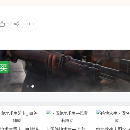
地求生盟卡_ 白鸽辅
卡盟绝地求生—巴宝
绝地求生卡盟*AT