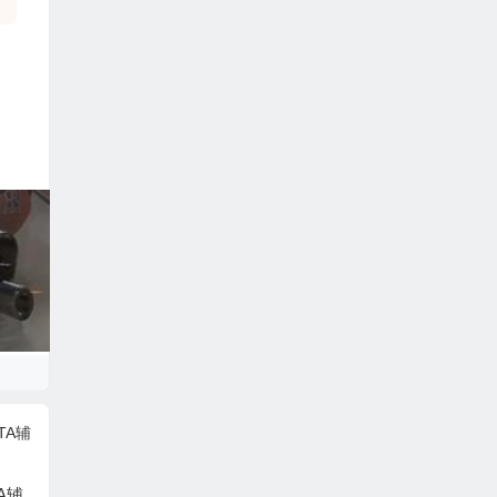
A辅
绝地求生辅助-【全明
绝地求