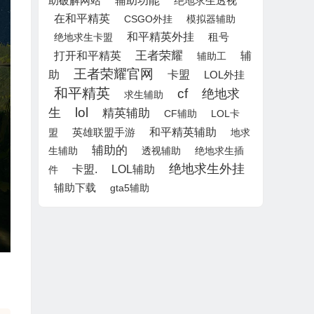
辅助功能
助破解网站
绝地求生透视
在和平精英
CSGO外挂
模拟器辅助
和平精英外挂
租号
绝地求生卡盟
王者荣耀
打开和平精英
辅
辅助工
王者荣耀官网
助
卡盟
LOL外挂
和平精英
cf
绝地求
求生辅助
lol
生
精英辅助
CF辅助
LOL卡
和平精英辅助
英雄联盟手游
盟
地求
辅助的
生辅助
透视辅助
绝地求生插
绝地求生外挂
LOL辅助
卡盟.
件
辅助下载
gta5辅助