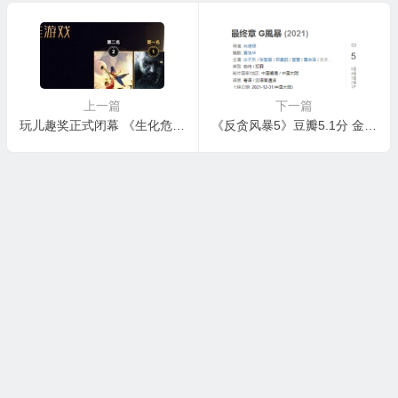
上一篇
下一篇
玩儿趣奖正式闭幕 《生化危机8》获年度最佳游戏！
《反贪风暴5》豆瓣5.1分 金玉其外内质粗糙